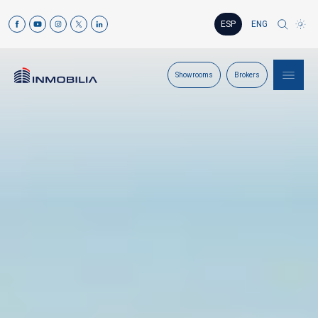
ESP
ENG
Showrooms
Brokers