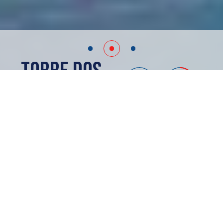
Torre Dos
Mérida, MX
ACERCA DE
Torre Dos
Oficinas
Ubicación:
Vía Montejo