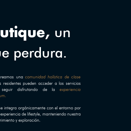
un
outique,
e perdura.
creamos una
comunidad holística de clase
 residentes pueden acceder a los servicios
a seguir disfrutando de la
experiencia
lum.
 se integra orgánicamente con el entorno por
experiencia de lifestyle, manteniendo nuestra
rimiento y exploración.