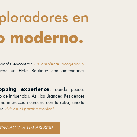
ploradores en
o moderno.
odrás encontrar
un ambiente acogedor y
ene un Hotel Boutique con amenidades
donde puedes
opping experience,
o de influencias. Así, las Branded Residences
na interacción cercana con la selva, sino la
 de
vivir en el paraíso tropical.
ONTACTA A UN ASESOR