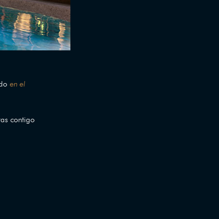
ado
en el
as contigo