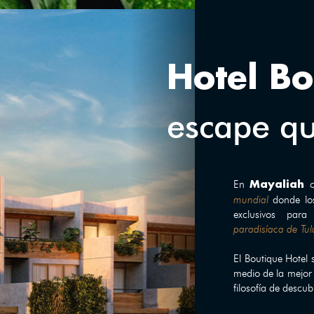
Hotel B
escape qu
En
Mayaliah
mundial
donde los
exclusivos par
paradisíaca de Tu
El Boutique Hotel
medio de la mejor 
filosofía de descub