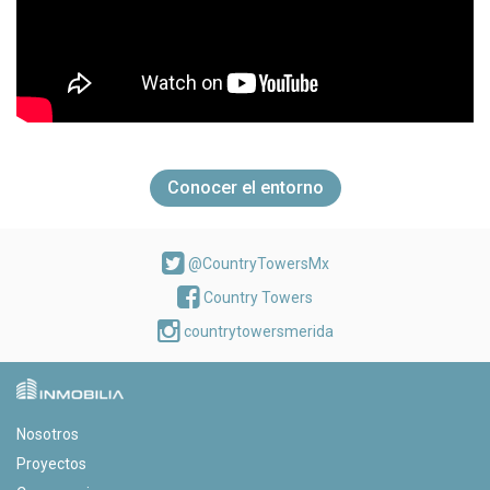
Conocer el entorno
@CountryTowersMx
Country Towers
countrytowersmerida
Nosotros
Proyectos