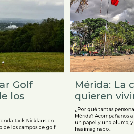
Mérida: La 
ar Golf
quieren vivi
e los
¿Por qué tantas personas
Mérida? Acompáñanos a d
eyenda Jack Nicklaus en
un papel y una pluma, y 
o de los campos de golf
has imaginado...