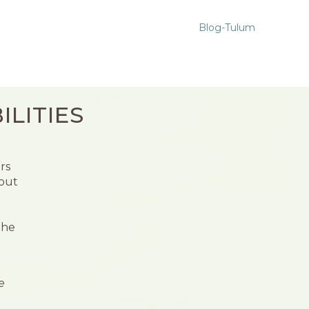
Blog-Tulum
LITIES
rs
bout
the
e