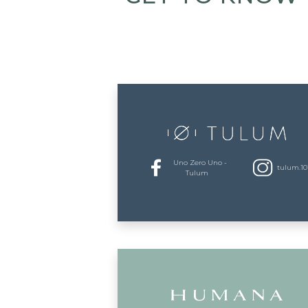
Uno Zero Uno -
tulum.10
Tulum