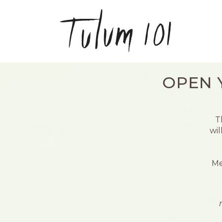
OPEN 
T
wil
Me