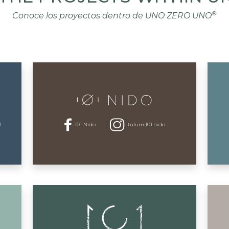
®
Conoce los proyectos dentro de UNO ZERO UNO
1
101 Nido
tulum.101.nido