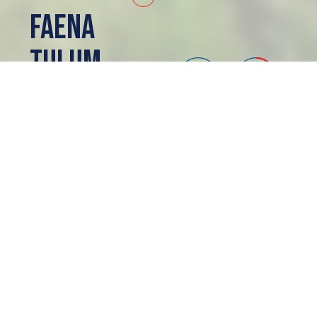
Faena
Tulum
Tulum, MX
PREVENTA
ACERCA DE
Faena Tulum
Departamentos
Ubicación:
Faena Tulum