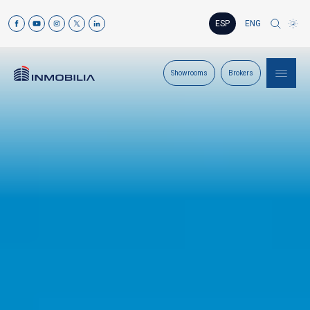
ESP
ENG
Showrooms
Brokers