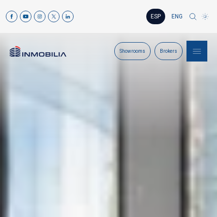
ESP
ENG
Showrooms
Brokers